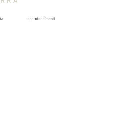
ERRA
ita
approfondimenti