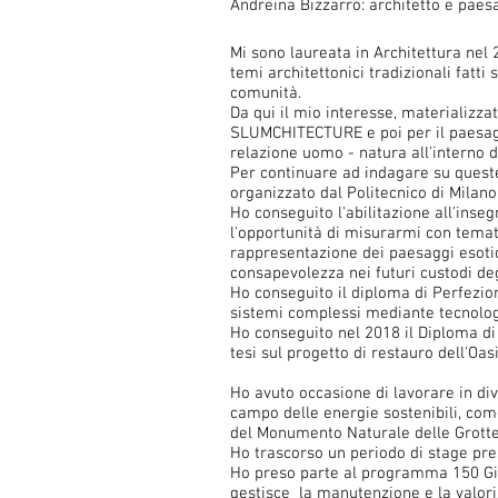
Andreina Bizzarro: architetto e paes
Mi sono laureata in Architettura nel 
temi architettonici tradizionali fatt
comunità.
Da qui il mio interesse, materializzat
SLUMCHITECTURE e poi per il paesaggi
relazione uomo - natura all'interno d
Per continuare ad indagare su queste
organizzato dal Politecnico di Milan
Ho conseguito l'abilitazione all'ins
l'opportunità di misurarmi con temat
rappresentazione dei paesaggi esot
consapevolezza nei futuri custodi deg
Ho conseguito il diploma di Perfezio
sistemi complessi mediante tecnolog
Ho conseguito nel 2018 il Diploma di 
tesi sul progetto di restauro dell'Oa
Ho avuto occasione di lavorare in div
campo delle energie sostenibili, come
del Monumento Naturale delle Grotte 
Ho trascorso un periodo di stage pr
Ho preso parte al programma 150 Giov
gestisce la manutenzione e la valori