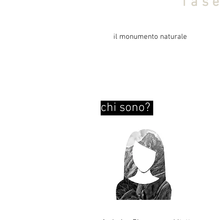
fas
il monumento naturale
chi sono?