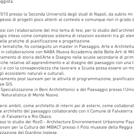
aggista.
2010 presso la Seconda Università degli studi di Napoli, da subito mi 
i spesso di progetti poco attenti al contesto e comunque non in grado 
osi con l'elaborazione del mio tema di tesi, per lo studio dell'archite
o inteso come complesso sistema di relazioni esistenti tra gli eleme
elle pratiche di pianificazione e progettazione.
 tematiche, ho conseguito un master in Paesaggio, Arte e Architettur
o in collaborazione con NABA (Nuova Accademia delle Belle Arti di Mil
egnamento di storia dell'Arte e Disegno nelle scuole secondarie di pr
iche relative all'apprendimento e al disegno del paesaggio con una t
ici e con la consapevolezza che lavorare a Scuola possa essere un
li ecosistemi naturali e culturali.
namento post lauream per le attività di programmazione, pianificazio
ie GIS.
Specializzazione in Beni Architettonici e del Paesaggio presso l'Univ
si Naturalistica di Monte Nuovo.
ersi ambiti, come architetto di interni poi di esterni, come collabor
 architetto del paesaggio collaborando con il Comune di Falvaterra pe
di Falvaterra e Rio Obaco.
esso lo studio dei RozO - Architecture Environnement Urbanisme Pays
ani per la Cultura del MIBACT presso il Polo museale della Reggia d
zzazione del Giardino Inglese.